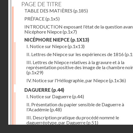
PAGE DE TITRE
TABLE DES MATIÈRES
(p.185)
PRÉFACE
(p.1x5)
INTRODUCTION exposant l'état de la question avan
Nicéphore Niepce
(p.1x7)
NICÉPHORE NIEPCE
(p.1X13)
I. Notice sur Niepce
(p.1x13)
II. Lettres de Niepce sur les expériences de 1816
(p.1
III. Lettres de Niepce relatives à la gravure et à la
représentation positive des image de la chambre noi
(p.1x29)
IV. Notice sur l'Héliographie, par Niepce
(p.1x36)
DAGUERRE
(p.44)
I. Notice sur Daguerre
(p.44)
II. Présentation du papier sensible de Daguerre à
l'Académie
(p.48)
III. Description pratique du procédé nommé le
daguerréotype, par Daguerre
(p.51)
Droits réservés - CNAM
IV. Lettre de Daguerre, relative à ses idées au sujet du