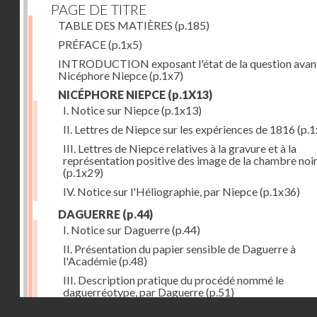
PAGE DE TITRE
TABLE DES MATIÈRES
(p.185)
PRÉFACE
(p.1x5)
INTRODUCTION exposant l'état de la question avan
Nicéphore Niepce
(p.1x7)
NICÉPHORE NIEPCE
(p.1X13)
I. Notice sur Niepce
(p.1x13)
II. Lettres de Niepce sur les expériences de 1816
(p.1
III. Lettres de Niepce relatives à la gravure et à la
représentation positive des image de la chambre noi
(p.1x29)
IV. Notice sur l'Héliographie, par Niepce
(p.1x36)
DAGUERRE
(p.44)
I. Notice sur Daguerre
(p.44)
II. Présentation du papier sensible de Daguerre à
l'Académie
(p.48)
III. Description pratique du procédé nommé le
daguerréotype, par Daguerre
(p.51)
Droits réservés - CNAM
IV. Lettre de Daguerre, relative à ses idées au sujet du