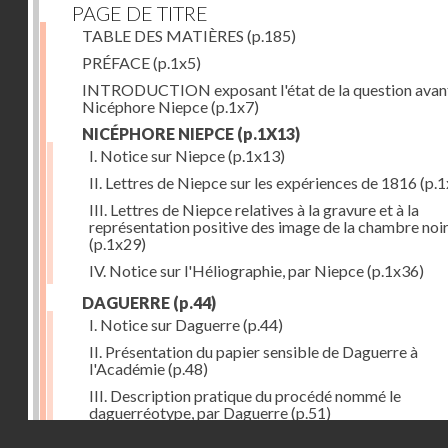
PAGE DE TITRE
TABLE DES MATIÈRES
(p.185)
PRÉFACE
(p.1x5)
INTRODUCTION exposant l'état de la question avan
Nicéphore Niepce
(p.1x7)
NICÉPHORE NIEPCE
(p.1X13)
I. Notice sur Niepce
(p.1x13)
II. Lettres de Niepce sur les expériences de 1816
(p.1
III. Lettres de Niepce relatives à la gravure et à la
représentation positive des image de la chambre noi
(p.1x29)
IV. Notice sur l'Héliographie, par Niepce
(p.1x36)
DAGUERRE
(p.44)
I. Notice sur Daguerre
(p.44)
II. Présentation du papier sensible de Daguerre à
l'Académie
(p.48)
III. Description pratique du procédé nommé le
daguerréotype, par Daguerre
(p.51)
Droits réservés - CNAM
IV. Lettre de Daguerre, relative à ses idées au sujet du