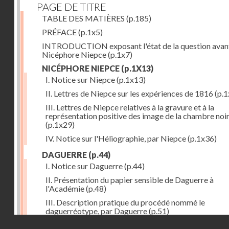
PAGE DE TITRE
TABLE DES MATIÈRES
(p.185)
PRÉFACE
(p.1x5)
INTRODUCTION exposant l'état de la question avan
Nicéphore Niepce
(p.1x7)
NICÉPHORE NIEPCE
(p.1X13)
I. Notice sur Niepce
(p.1x13)
II. Lettres de Niepce sur les expériences de 1816
(p.1
III. Lettres de Niepce relatives à la gravure et à la
représentation positive des image de la chambre noi
(p.1x29)
IV. Notice sur l'Héliographie, par Niepce
(p.1x36)
DAGUERRE
(p.44)
I. Notice sur Daguerre
(p.44)
II. Présentation du papier sensible de Daguerre à
l'Académie
(p.48)
III. Description pratique du procédé nommé le
daguerréotype, par Daguerre
(p.51)
Droits réservés - CNAM
IV. Lettre de Daguerre, relative à ses idées au sujet du