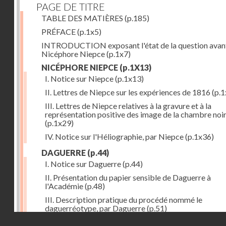
PAGE DE TITRE
TABLE DES MATIÈRES
(p.185)
PRÉFACE
(p.1x5)
INTRODUCTION exposant l'état de la question avan
Nicéphore Niepce
(p.1x7)
NICÉPHORE NIEPCE
(p.1X13)
I. Notice sur Niepce
(p.1x13)
II. Lettres de Niepce sur les expériences de 1816
(p.1
III. Lettres de Niepce relatives à la gravure et à la
représentation positive des image de la chambre noi
(p.1x29)
IV. Notice sur l'Héliographie, par Niepce
(p.1x36)
DAGUERRE
(p.44)
I. Notice sur Daguerre
(p.44)
II. Présentation du papier sensible de Daguerre à
l'Académie
(p.48)
III. Description pratique du procédé nommé le
daguerréotype, par Daguerre
(p.51)
Droits réservés - CNAM
IV. Lettre de Daguerre, relative à ses idées au sujet du