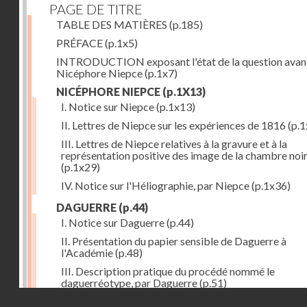
PAGE DE TITRE
TABLE DES MATIÈRES
(p.185)
PRÉFACE
(p.1x5)
INTRODUCTION exposant l'état de la question avan
Nicéphore Niepce
(p.1x7)
NICÉPHORE NIEPCE
(p.1X13)
I. Notice sur Niepce
(p.1x13)
II. Lettres de Niepce sur les expériences de 1816
(p.1
III. Lettres de Niepce relatives à la gravure et à la
représentation positive des image de la chambre noi
(p.1x29)
IV. Notice sur l'Héliographie, par Niepce
(p.1x36)
DAGUERRE
(p.44)
I. Notice sur Daguerre
(p.44)
II. Présentation du papier sensible de Daguerre à
l'Académie
(p.48)
III. Description pratique du procédé nommé le
daguerréotype, par Daguerre
(p.51)
Droits réservés - CNAM
IV. Lettre de Daguerre, relative à ses idées au sujet du