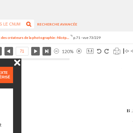
RECHERCHE AVANCÉE
des créateurs de la photographie : Nicép...
p.71 - vue 73/229
120%
EXTE
ÉRISÉ
t