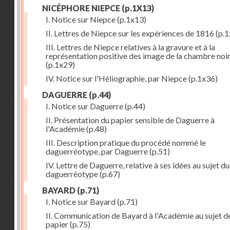
NICÉPHORE NIEPCE
(p.1X13)
I. Notice sur Niepce
(p.1x13)
II. Lettres de Niepce sur les expériences de 1816
(p.1
III. Lettres de Niepce relatives à la gravure et à la
représentation positive des image de la chambre noi
(p.1x29)
IV. Notice sur l'Héliographie, par Niepce
(p.1x36)
DAGUERRE
(p.44)
I. Notice sur Daguerre
(p.44)
II. Présentation du papier sensible de Daguerre à
l'Académie
(p.48)
III. Description pratique du procédé nommé le
daguerréotype, par Daguerre
(p.51)
IV. Lettre de Daguerre, relative à ses idées au sujet du
daguerréotype
(p.67)
BAYARD
(p.71)
I. Notice sur Bayard
(p.71)
II. Communication de Bayard à l'Académie au sujet d
papier
(p.75)