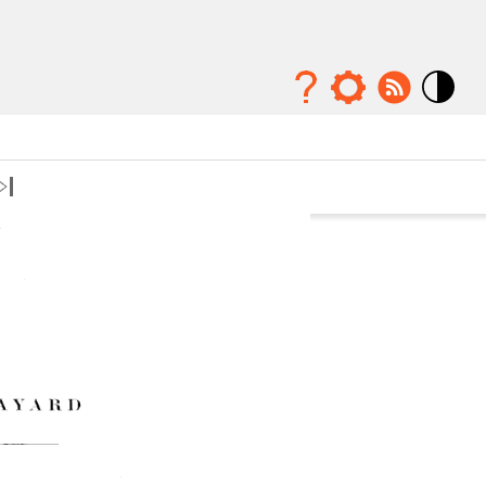
Mode
contraste
élévé