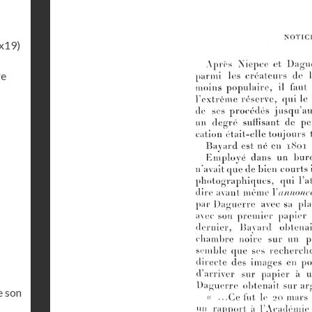
x19)
re
e son