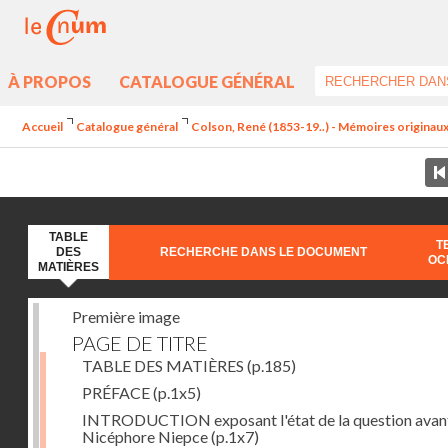
À PROPOS
CATALOGUE GÉNÉRAL
Accueil
Catalogue général
Colson, René (1853-19..) - Mémoires originaux 
TABLE
T
DES
RECHERCHE DANS LE DOCUMENT
OC
MATIÈRES
Première image
PAGE DE TITRE
TABLE DES MATIÈRES
(p.185)
PRÉFACE
(p.1x5)
INTRODUCTION exposant l'état de la question avan
Nicéphore Niepce
(p.1x7)