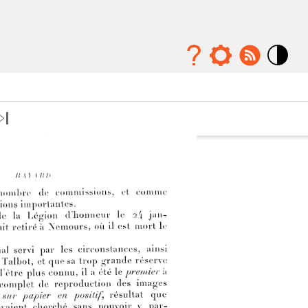
Mode
contraste
élévé