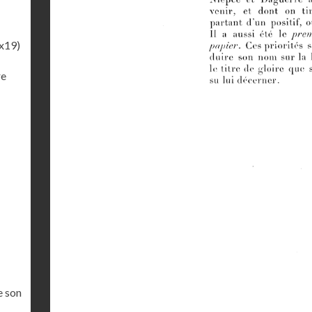
x19)
re
e son