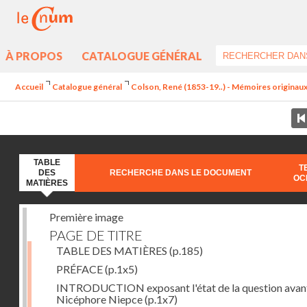
À PROPOS
CATALOGUE GÉNÉRAL
Accueil
Catalogue général
Colson, René (1853-19..) - Mémoires originaux 
TABLE
T
DES
RECHERCHE DANS LE DOCUMENT
OC
MATIÈRES
Première image
PAGE DE TITRE
TABLE DES MATIÈRES
(p.185)
PRÉFACE
(p.1x5)
INTRODUCTION exposant l'état de la question avan
Nicéphore Niepce
(p.1x7)