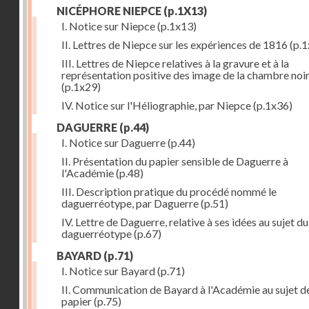
NICÉPHORE NIEPCE
(p.1X13)
I. Notice sur Niepce
(p.1x13)
II. Lettres de Niepce sur les expériences de 1816
(p.1
III. Lettres de Niepce relatives à la gravure et à la
représentation positive des image de la chambre noi
(p.1x29)
IV. Notice sur l'Héliographie, par Niepce
(p.1x36)
DAGUERRE
(p.44)
I. Notice sur Daguerre
(p.44)
II. Présentation du papier sensible de Daguerre à
l'Académie
(p.48)
III. Description pratique du procédé nommé le
daguerréotype, par Daguerre
(p.51)
IV. Lettre de Daguerre, relative à ses idées au sujet du
daguerréotype
(p.67)
BAYARD
(p.71)
I. Notice sur Bayard
(p.71)
II. Communication de Bayard à l'Académie au sujet d
papier
(p.75)