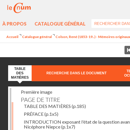
À PROPOS
CATALOGUE GÉNÉRAL
Accueil
Catalogue général
Colson, René (1853-19..) - Mémoires originaux 
TABLE
T
DES
RECHERCHE DANS LE DOCUMENT
OC
MATIÈRES
Première image
PAGE DE TITRE
TABLE DES MATIÈRES
(p.185)
PRÉFACE
(p.1x5)
INTRODUCTION exposant l'état de la question avan
Nicéphore Niepce
(p.1x7)