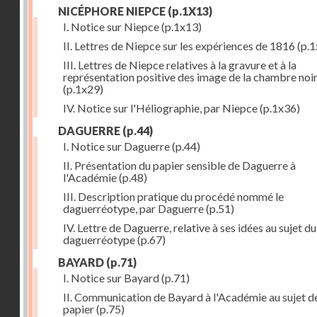
NICÉPHORE NIEPCE
(p.1X13)
I. Notice sur Niepce
(p.1x13)
II. Lettres de Niepce sur les expériences de 1816
(p.1
III. Lettres de Niepce relatives à la gravure et à la
représentation positive des image de la chambre noi
(p.1x29)
IV. Notice sur l'Héliographie, par Niepce
(p.1x36)
DAGUERRE
(p.44)
I. Notice sur Daguerre
(p.44)
II. Présentation du papier sensible de Daguerre à
l'Académie
(p.48)
III. Description pratique du procédé nommé le
daguerréotype, par Daguerre
(p.51)
IV. Lettre de Daguerre, relative à ses idées au sujet du
daguerréotype
(p.67)
BAYARD
(p.71)
I. Notice sur Bayard
(p.71)
II. Communication de Bayard à l'Académie au sujet d
papier
(p.75)