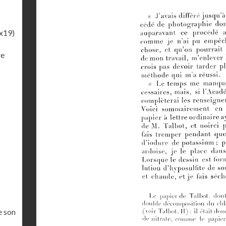
x19)
re
e son