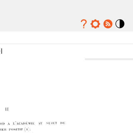
Mode
contraste
élévé