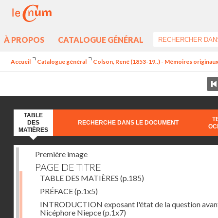
À PROPOS
CATALOGUE GÉNÉRAL
Accueil
Catalogue général
Colson, René (1853-19..) - Mémoires originaux 
TABLE
T
DES
RECHERCHE DANS LE DOCUMENT
OC
MATIÈRES
Première image
PAGE DE TITRE
TABLE DES MATIÈRES
(p.185)
PRÉFACE
(p.1x5)
INTRODUCTION exposant l'état de la question avan
Nicéphore Niepce
(p.1x7)