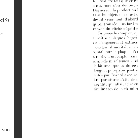
x19)
re
e son