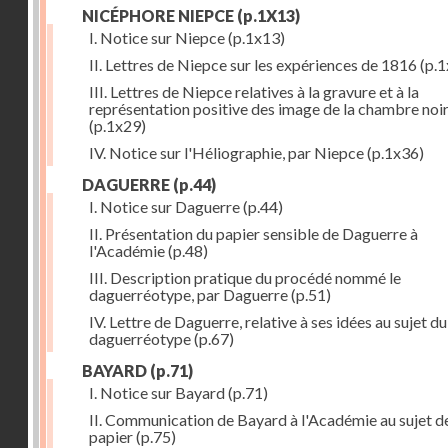
NICÉPHORE NIEPCE
(p.1X13)
I. Notice sur Niepce
(p.1x13)
II. Lettres de Niepce sur les expériences de 1816
(p.1
III. Lettres de Niepce relatives à la gravure et à la
représentation positive des image de la chambre noi
(p.1x29)
IV. Notice sur l'Héliographie, par Niepce
(p.1x36)
DAGUERRE
(p.44)
I. Notice sur Daguerre
(p.44)
II. Présentation du papier sensible de Daguerre à
l'Académie
(p.48)
III. Description pratique du procédé nommé le
daguerréotype, par Daguerre
(p.51)
IV. Lettre de Daguerre, relative à ses idées au sujet du
daguerréotype
(p.67)
BAYARD
(p.71)
I. Notice sur Bayard
(p.71)
II. Communication de Bayard à l'Académie au sujet d
papier
(p.75)