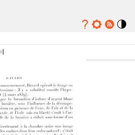
Mode
contraste
élévé