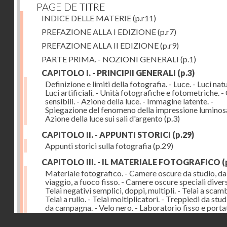
PAGE DE TITRE
INDICE DELLE MATERIE
(p.r11)
PREFAZIONE ALLA I EDIZIONE
(p.r7)
PREFAZIONE ALLA II EDIZIONE
(p.r9)
PARTE PRIMA. - NOZIONI GENERALI
(p.1)
CAPITOLO I. - PRINCIPII GENERALI
(p.3)
Definizione e limiti della fotografia. - Luce. - Luci natur
Luci artificiali. - Unità fotografiche e fotometriche. -
sensibili. - Azione della luce. - Immagine latente. -
Spiegazione del fenomeno della impressione luminosa
Azione della luce sui sali d'argento
(p.3)
CAPITOLO II. - APPUNTI STORICI
(p.29)
Appunti storici sulla fotografia
(p.29)
CAPITOLO III. - IL MATERIALE FOTOGRAFICO
(
Materiale fotografico. - Camere oscure da studio, da
viaggio, a fuoco fisso. - Camere oscure speciali divers
Telai negativi semplici, doppi, multipli. - Telai a scamb
Telai a rullo. - Telai moltiplicatori. - Treppiedi da stud
da campagna. - Velo nero. - Laboratorio fisso e portati
Accessorii
(p.43)
Droits réservés - CNAM