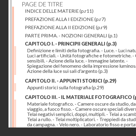
PAGE DE TITRE
INDICE DELLE MATERIE
(p.r11)
PREFAZIONE ALLA I EDIZIONE
(p.r7)
PREFAZIONE ALLA II EDIZIONE
(p.r9)
PARTE PRIMA. - NOZIONI GENERALI
(p.1)
CAPITOLO I. - PRINCIPII GENERALI
(p.3)
Definizione e limiti della fotografia. - Luce. - Luci natur
Luci artificiali. - Unità fotografiche e fotometriche. -
sensibili. - Azione della luce. - Immagine latente. -
Spiegazione del fenomeno della impressione luminosa
Azione della luce sui sali d'argento
(p.3)
CAPITOLO II. - APPUNTI STORICI
(p.29)
Appunti storici sulla fotografia
(p.29)
CAPITOLO III. - IL MATERIALE FOTOGRAFICO
(
Materiale fotografico. - Camere oscure da studio, da
viaggio, a fuoco fisso. - Camere oscure speciali divers
Telai negativi semplici, doppi, multipli. - Telai a scamb
Telai a rullo. - Telai moltiplicatori. - Treppiedi da stud
da campagna. - Velo nero. - Laboratorio fisso e portati
Accessorii
(p.43)
Droits réservés - CNAM