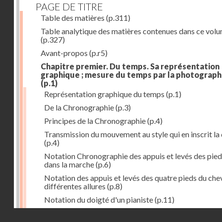
PAGE DE TITRE
Table des matières
(p.311)
Table analytique des matières contenues dans ce vol
(p.327)
Avant-propos
(p.r5)
Chapitre premier. Du temps. Sa représentation
graphique ; mesure du temps par la photograph
(p.1)
Représentation graphique du temps
(p.1)
De la Chronographie
(p.3)
Principes de la Chronographie
(p.4)
Transmission du mouvement au style qui en inscrit la
(p.4)
Notation Chronographie des appuis et levés des pied
dans la marche
(p.6)
Notation des appuis et levés des quatre pieds du chev
différentes allures
(p.8)
Notation du doigté d'un pianiste
(p.11)
Applications de la Photographie à l'inscription du t
Droits réservés - CNAM
(p.13)