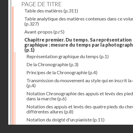
PAGE DE TITRE
Table des matières
(p.311)
Table analytique des matières contenues dans ce vol
(p.327)
Avant-propos
(p.r5)
Chapitre premier. Du temps. Sa représentation
graphique ; mesure du temps par la photograph
(p.1)
Représentation graphique du temps
(p.1)
De la Chronographie
(p.3)
Principes de la Chronographie
(p.4)
Transmission du mouvement au style qui en inscrit la
(p.4)
Notation Chronographie des appuis et levés des pied
dans la marche
(p.6)
Notation des appuis et levés des quatre pieds du chev
différentes allures
(p.8)
Notation du doigté d'un pianiste
(p.11)
Applications de la Photographie à l'inscription du t
Droits réservés - CNAM
(p.13)