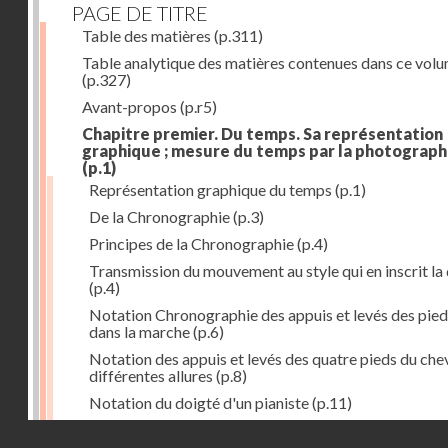
PAGE DE TITRE
Table des matières
(p.311)
Table analytique des matières contenues dans ce vol
(p.327)
Avant-propos
(p.r5)
Chapitre premier. Du temps. Sa représentation
graphique ; mesure du temps par la photograph
(p.1)
Représentation graphique du temps
(p.1)
De la Chronographie
(p.3)
Principes de la Chronographie
(p.4)
Transmission du mouvement au style qui en inscrit la
(p.4)
Notation Chronographie des appuis et levés des pied
dans la marche
(p.6)
Notation des appuis et levés des quatre pieds du chev
différentes allures
(p.8)
Notation du doigté d'un pianiste
(p.11)
Applications de la Photographie à l'inscription du t
Droits réservés - CNAM
(p.13)