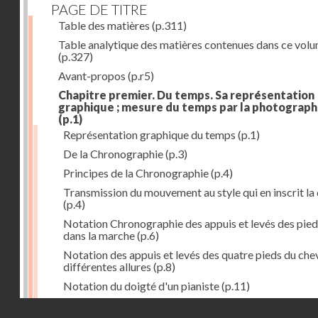
PAGE DE TITRE
Table des matières
(p.311)
Table analytique des matières contenues dans ce vol
(p.327)
Avant-propos
(p.r5)
Chapitre premier. Du temps. Sa représentation
graphique ; mesure du temps par la photograph
(p.1)
Représentation graphique du temps
(p.1)
De la Chronographie
(p.3)
Principes de la Chronographie
(p.4)
Transmission du mouvement au style qui en inscrit la
(p.4)
Notation Chronographie des appuis et levés des pied
dans la marche
(p.6)
Notation des appuis et levés des quatre pieds du chev
différentes allures
(p.8)
Notation du doigté d'un pianiste
(p.11)
Applications de la Photographie à l'inscription du t
Droits réservés - CNAM
(p.13)