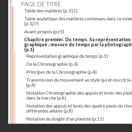
PAGE DE TITRE
Table des matières
(p.311)
Table analytique des matières contenues dans ce vol
(p.327)
Avant-propos
(p.r5)
Chapitre premier. Du temps. Sa représentation
graphique ; mesure du temps par la photograph
(p.1)
Représentation graphique du temps
(p.1)
De la Chronographie
(p.3)
Principes de la Chronographie
(p.4)
Transmission du mouvement au style qui en inscrit la
(p.4)
Notation Chronographie des appuis et levés des pied
dans la marche
(p.6)
Notation des appuis et levés des quatre pieds du chev
différentes allures
(p.8)
Notation du doigté d'un pianiste
(p.11)
Applications de la Photographie à l'inscription du t
Droits réservés - CNAM
(p.13)