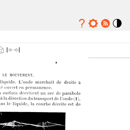
Mode
contraste
élévé