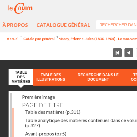
À PROPOS
CATALOGUE GÉNÉRAL
Accueil
Catalogue général
Marey, Étienne-Jules (1830-1904) - Le mouve
TABLE
TABLE DES
RECHERCHE DANS LE
T
DES
ILLUSTRATIONS
DOCUMENT
OC
MATIÈRES
Première image
PAGE DE TITRE
Table des matières
(p.311)
Table analytique des matières contenues dans ce vol
(p.327)
Avant-propos
(p.r5)