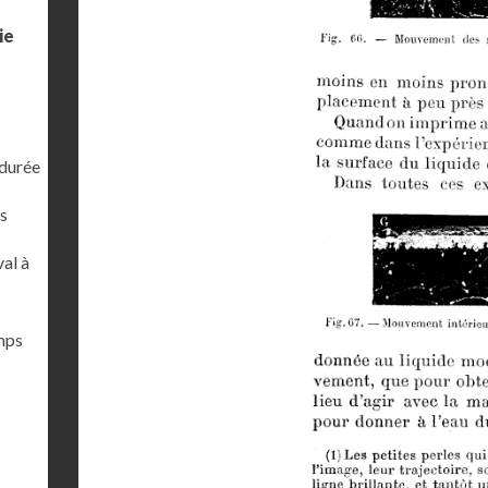
ie
 durée
s
al à
emps