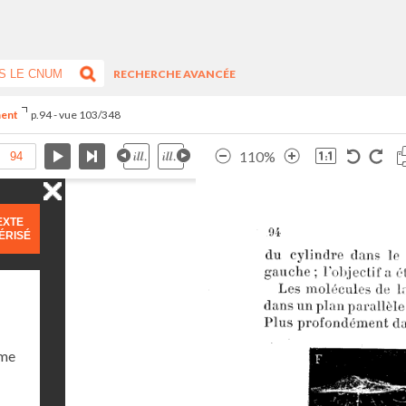
RECHERCHE AVANCÉE
ment
p.94 - vue 103/348
110%
EXTE
ÉRISÉ
ume