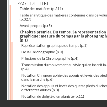
PAGE DE TITRE
Table des matières
(p.311)
Table analytique des matières contenues dans ce vol
(p.327)
Avant-propos
(p.r5)
Chapitre premier. Du temps. Sa représentation
graphique ; mesure du temps par la photograph
(p.1)
Représentation graphique du temps
(p.1)
De la Chronographie
(p.3)
Principes de la Chronographie
(p.4)
Transmission du mouvement au style qui en inscrit la
(p.4)
Notation Chronographie des appuis et levés des pied
dans la marche
(p.6)
Notation des appuis et levés des quatre pieds du chev
différentes allures
(p.8)
Notation du doigté d'un pianiste
(p.11)
Applications de la Photographie à l'inscription du t
Droits réservés - CNAM
(p.13)