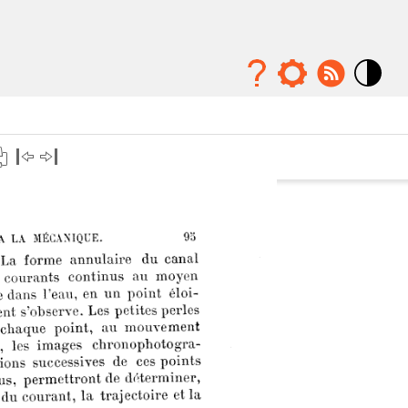
Mode
contraste
élévé