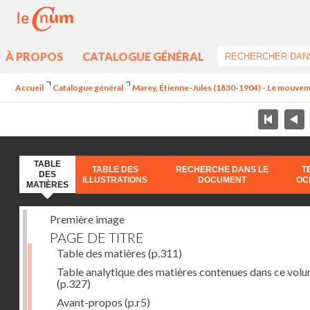
À PROPOS
CATALOGUE GÉNÉRAL
Accueil
Catalogue général
Marey, Étienne-Jules (1830-1904) - Le mouve
TABLE
TABLE DES
RECHERCHE DANS LE
T
DES
ILLUSTRATIONS
DOCUMENT
OC
MATIÈRES
Première image
PAGE DE TITRE
Table des matières
(p.311)
Table analytique des matières contenues dans ce vol
(p.327)
Avant-propos
(p.r5)