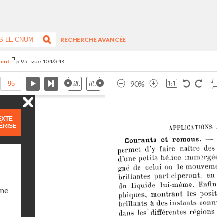
RECHERCHE AVANCÉE
ment
p.95 - vue 104/348
90%
EXTE
ÉRISÉ
ume