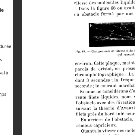
ie
 durée
s
al à
emps