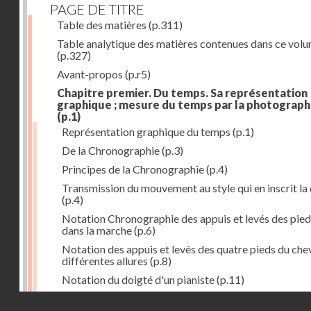
PAGE DE TITRE
Table des matières
(p.311)
Table analytique des matières contenues dans ce vol
(p.327)
Avant-propos
(p.r5)
Chapitre premier. Du temps. Sa représentation
graphique ; mesure du temps par la photograph
(p.1)
Représentation graphique du temps
(p.1)
De la Chronographie
(p.3)
Principes de la Chronographie
(p.4)
Transmission du mouvement au style qui en inscrit la
(p.4)
Notation Chronographie des appuis et levés des pied
dans la marche
(p.6)
Notation des appuis et levés des quatre pieds du chev
différentes allures
(p.8)
Notation du doigté d'un pianiste
(p.11)
Applications de la Photographie à l'inscription du t
Droits réservés - CNAM
(p.13)