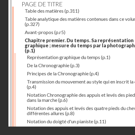
PAGE DE TITRE
Table des matières
(p.311)
Table analytique des matières contenues dans ce vol
(p.327)
Avant-propos
(p.r5)
Chapitre premier. Du temps. Sa représentation
graphique ; mesure du temps par la photograph
(p.1)
Représentation graphique du temps
(p.1)
De la Chronographie
(p.3)
Principes de la Chronographie
(p.4)
Transmission du mouvement au style qui en inscrit la
(p.4)
Notation Chronographie des appuis et levés des pied
dans la marche
(p.6)
Notation des appuis et levés des quatre pieds du chev
différentes allures
(p.8)
Notation du doigté d'un pianiste
(p.11)
Applications de la Photographie à l'inscription du t
Droits réservés - CNAM
(p.13)