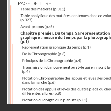
PAGE DE TITRE
Table des matières
(p.311)
Table analytique des matières contenues dans ce vol
(p.327)
Avant-propos
(p.r5)
Chapitre premier. Du temps. Sa représentation
graphique ; mesure du temps par la photograph
(p.1)
Représentation graphique du temps
(p.1)
De la Chronographie
(p.3)
Principes de la Chronographie
(p.4)
Transmission du mouvement au style qui en inscrit la
(p.4)
Notation Chronographie des appuis et levés des pied
dans la marche
(p.6)
Notation des appuis et levés des quatre pieds du chev
différentes allures
(p.8)
Notation du doigté d'un pianiste
(p.11)
Applications de la Photographie à l'inscription du t
Droits réservés - CNAM
(p.13)