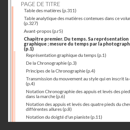
PAGE DE TITRE
Table des matières
(p.311)
Table analytique des matières contenues dans ce vol
(p.327)
Avant-propos
(p.r5)
Chapitre premier. Du temps. Sa représentation
graphique ; mesure du temps par la photograph
(p.1)
Représentation graphique du temps
(p.1)
De la Chronographie
(p.3)
Principes de la Chronographie
(p.4)
Transmission du mouvement au style qui en inscrit la
(p.4)
Notation Chronographie des appuis et levés des pied
dans la marche
(p.6)
Notation des appuis et levés des quatre pieds du chev
différentes allures
(p.8)
Notation du doigté d'un pianiste
(p.11)
Applications de la Photographie à l'inscription du t
Droits réservés - CNAM
(p.13)