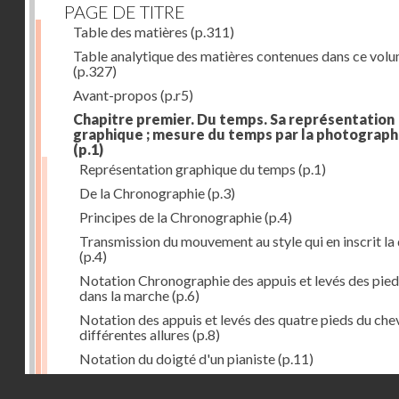
PAGE DE TITRE
Table des matières
(p.311)
Table analytique des matières contenues dans ce vol
(p.327)
Avant-propos
(p.r5)
Chapitre premier. Du temps. Sa représentation
graphique ; mesure du temps par la photograph
(p.1)
Représentation graphique du temps
(p.1)
De la Chronographie
(p.3)
Principes de la Chronographie
(p.4)
Transmission du mouvement au style qui en inscrit la
(p.4)
Notation Chronographie des appuis et levés des pied
dans la marche
(p.6)
Notation des appuis et levés des quatre pieds du chev
différentes allures
(p.8)
Notation du doigté d'un pianiste
(p.11)
Applications de la Photographie à l'inscription du t
Droits réservés - CNAM
(p.13)