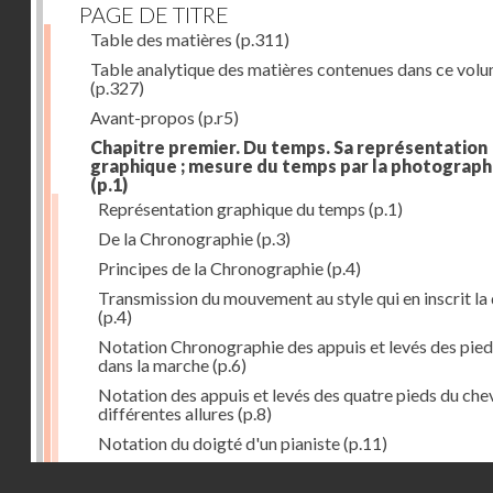
PAGE DE TITRE
Table des matières
(p.311)
Table analytique des matières contenues dans ce vol
(p.327)
Avant-propos
(p.r5)
Chapitre premier. Du temps. Sa représentation
graphique ; mesure du temps par la photograph
(p.1)
Représentation graphique du temps
(p.1)
De la Chronographie
(p.3)
Principes de la Chronographie
(p.4)
Transmission du mouvement au style qui en inscrit la
(p.4)
Notation Chronographie des appuis et levés des pied
dans la marche
(p.6)
Notation des appuis et levés des quatre pieds du chev
différentes allures
(p.8)
Notation du doigté d'un pianiste
(p.11)
Applications de la Photographie à l'inscription du t
Droits réservés - CNAM
(p.13)