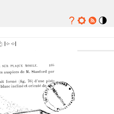
Mode
contraste
élévé