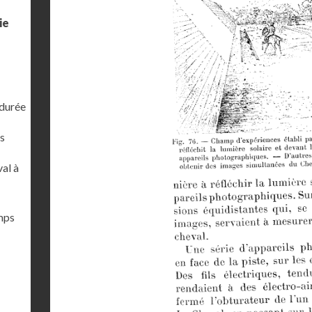
ie
 durée
s
al à
emps