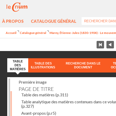
À PROPOS
CATALOGUE GÉNÉRAL
Accueil
Catalogue général
Marey, Étienne-Jules (1830-1904) - Le mouve
TABLE
TABLE DES
RECHERCHE DANS LE
T
DES
ILLUSTRATIONS
DOCUMENT
OC
MATIÈRES
Première image
PAGE DE TITRE
Table des matières
(p.311)
Table analytique des matières contenues dans ce vol
(p.327)
Avant-propos
(p.r5)