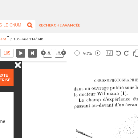
RECHERCHE AVANCÉE
ment
p.105 - vue 114/348
90%
EXTE
ÉRISÉ
ume