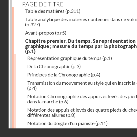
PAGE DE TITRE
Table des matières
(p.311)
Table analytique des matières contenues dans ce vol
(p.327)
Avant-propos
(p.r5)
Chapitre premier. Du temps. Sa représentation
graphique ; mesure du temps par la photograph
(p.1)
Représentation graphique du temps
(p.1)
De la Chronographie
(p.3)
Principes de la Chronographie
(p.4)
Transmission du mouvement au style qui en inscrit la
(p.4)
Notation Chronographie des appuis et levés des pied
dans la marche
(p.6)
Notation des appuis et levés des quatre pieds du chev
différentes allures
(p.8)
Notation du doigté d'un pianiste
(p.11)
Applications de la Photographie à l'inscription du t
Droits réservés - CNAM
(p.13)