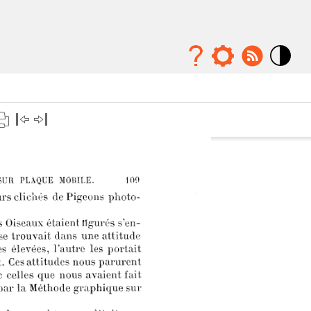
Mode
contraste
élévé