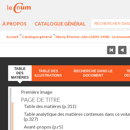
À PROPOS
CATALOGUE GÉNÉRAL
Accueil
Catalogue général
Marey, Étienne-Jules (1830-1904) - Le mouve
TABLE
TABLE DES
RECHERCHE DANS LE
T
DES
ILLUSTRATIONS
DOCUMENT
OC
MATIÈRES
Première image
PAGE DE TITRE
Table des matières
(p.311)
Table analytique des matières contenues dans ce vol
(p.327)
Avant-propos
(p.r5)