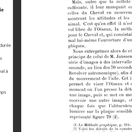
ie
 durée
s
al à
emps