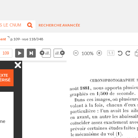
RECHERCHE AVANCÉE
ment
p.109 - vue 118/348
100%
EXTE
ÉRISÉ
ume