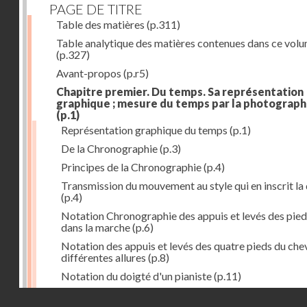
PAGE DE TITRE
Table des matières
(p.311)
Table analytique des matières contenues dans ce vol
(p.327)
Avant-propos
(p.r5)
Chapitre premier. Du temps. Sa représentation
graphique ; mesure du temps par la photograph
(p.1)
Représentation graphique du temps
(p.1)
De la Chronographie
(p.3)
Principes de la Chronographie
(p.4)
Transmission du mouvement au style qui en inscrit la
(p.4)
Notation Chronographie des appuis et levés des pied
dans la marche
(p.6)
Notation des appuis et levés des quatre pieds du chev
différentes allures
(p.8)
Notation du doigté d'un pianiste
(p.11)
Applications de la Photographie à l'inscription du t
Droits réservés - CNAM
(p.13)