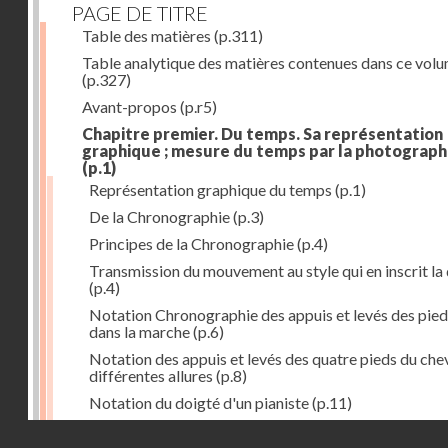
PAGE DE TITRE
Table des matières
(p.311)
Table analytique des matières contenues dans ce vol
(p.327)
Avant-propos
(p.r5)
Chapitre premier. Du temps. Sa représentation
graphique ; mesure du temps par la photograph
(p.1)
Représentation graphique du temps
(p.1)
De la Chronographie
(p.3)
Principes de la Chronographie
(p.4)
Transmission du mouvement au style qui en inscrit la
(p.4)
Notation Chronographie des appuis et levés des pied
dans la marche
(p.6)
Notation des appuis et levés des quatre pieds du chev
différentes allures
(p.8)
Notation du doigté d'un pianiste
(p.11)
Applications de la Photographie à l'inscription du t
Droits réservés - CNAM
(p.13)