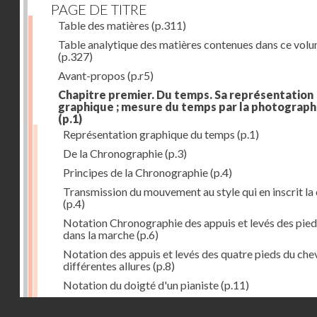
PAGE DE TITRE
Table des matières
(p.311)
Table analytique des matières contenues dans ce vol
(p.327)
Avant-propos
(p.r5)
Chapitre premier. Du temps. Sa représentation
graphique ; mesure du temps par la photograph
(p.1)
Représentation graphique du temps
(p.1)
De la Chronographie
(p.3)
Principes de la Chronographie
(p.4)
Transmission du mouvement au style qui en inscrit la
(p.4)
Notation Chronographie des appuis et levés des pied
dans la marche
(p.6)
Notation des appuis et levés des quatre pieds du chev
différentes allures
(p.8)
Notation du doigté d'un pianiste
(p.11)
Applications de la Photographie à l'inscription du t
Droits réservés - CNAM
(p.13)