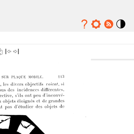
Mode
contraste
élévé