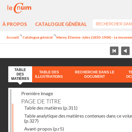
À PROPOS
CATALOGUE GÉNÉRAL
Accueil
Catalogue général
Marey, Étienne-Jules (1830-1904) - Le mouve
TABLE
TABLE DES
RECHERCHE DANS LE
T
DES
ILLUSTRATIONS
DOCUMENT
OC
MATIÈRES
Première image
PAGE DE TITRE
Table des matières
(p.311)
Table analytique des matières contenues dans ce vol
(p.327)
Avant-propos
(p.r5)