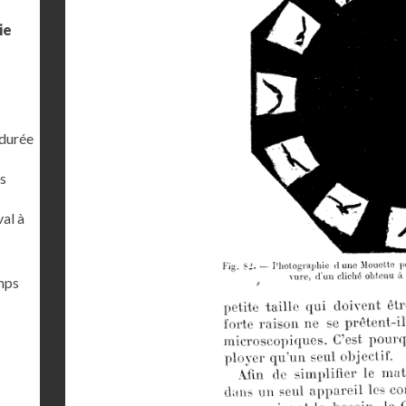
ie
 durée
s
al à
emps