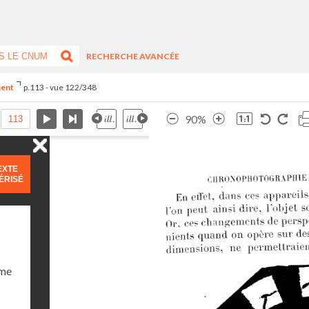
RECHERCHE AVANCÉE
ment
p.113 - vue 122/348
90%
EXTE
ÉRISÉ
ume