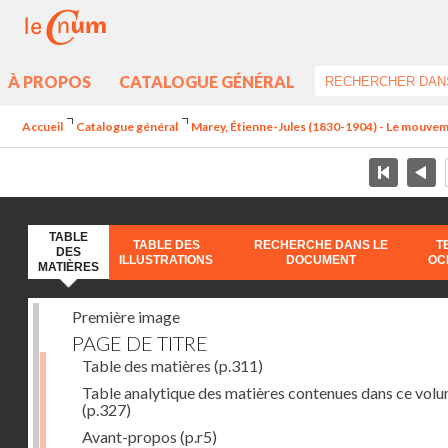
À PROPOS
CATALOGUE GÉNÉRAL
Accueil
Catalogue général
Marey, Étienne-Jules (1830-1904) - Le mouve
TABLE
TABLE DES
RECHERCHE DANS LE
T
DES
ILLUSTRATIONS
DOCUMENT
OC
MATIÈRES
Première image
PAGE DE TITRE
Table des matières
(p.311)
Table analytique des matières contenues dans ce vol
(p.327)
Avant-propos
(p.r5)