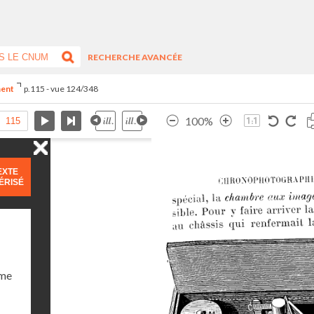
RECHERCHE AVANCÉE
ment
p.115 - vue 124/348
100%
EXTE
ÉRISÉ
ume