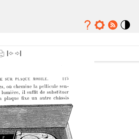
Mode
contraste
élévé