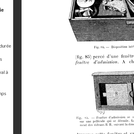
ie
 durée
s
al à
emps