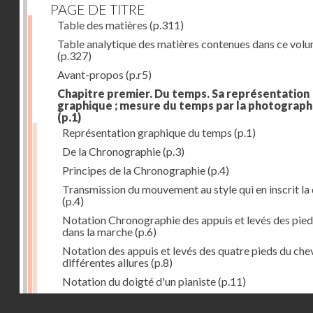
PAGE DE TITRE
Table des matières
(p.311)
Table analytique des matières contenues dans ce vol
(p.327)
Avant-propos
(p.r5)
Chapitre premier. Du temps. Sa représentation
graphique ; mesure du temps par la photograph
(p.1)
Représentation graphique du temps
(p.1)
De la Chronographie
(p.3)
Principes de la Chronographie
(p.4)
Transmission du mouvement au style qui en inscrit la
(p.4)
Notation Chronographie des appuis et levés des pied
dans la marche
(p.6)
Notation des appuis et levés des quatre pieds du chev
différentes allures
(p.8)
Notation du doigté d'un pianiste
(p.11)
Applications de la Photographie à l'inscription du t
Droits réservés - CNAM
(p.13)