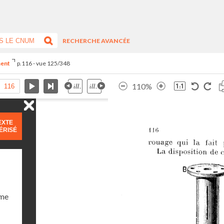
RECHERCHE AVANCÉE
ment
p.116 - vue 125/348
110%
EXTE
ÉRISÉ
ume