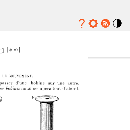
Mode
contraste
élévé