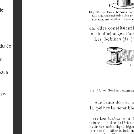
ie
 durée
s
al à
emps