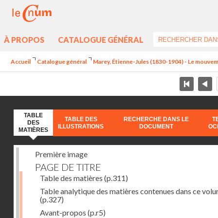
À PROPOS
CATALOGUE GÉNÉRAL
Accueil
Catalogue général
Marey, Étienne-Jules (1830-1904) - Le mouve
TABLE
TABLE DES
RECHERCHE DANS LE
T
DES
ILLUSTRATIONS
DOCUMENT
OC
MATIÈRES
Première image
PAGE DE TITRE
Table des matières
(p.311)
Table analytique des matières contenues dans ce vol
(p.327)
Avant-propos
(p.r5)