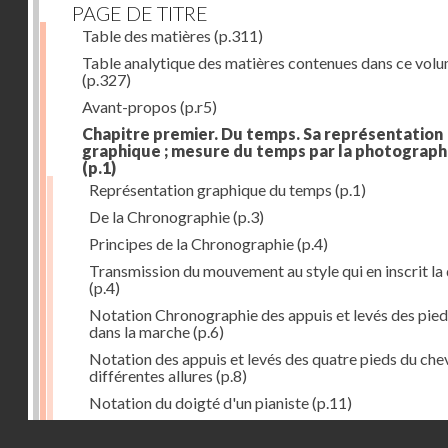
PAGE DE TITRE
Table des matières
(p.311)
Table analytique des matières contenues dans ce vol
(p.327)
Avant-propos
(p.r5)
Chapitre premier. Du temps. Sa représentation
graphique ; mesure du temps par la photograph
(p.1)
Représentation graphique du temps
(p.1)
De la Chronographie
(p.3)
Principes de la Chronographie
(p.4)
Transmission du mouvement au style qui en inscrit la
(p.4)
Notation Chronographie des appuis et levés des pied
dans la marche
(p.6)
Notation des appuis et levés des quatre pieds du chev
différentes allures
(p.8)
Notation du doigté d'un pianiste
(p.11)
Applications de la Photographie à l'inscription du t
Droits réservés - CNAM
(p.13)