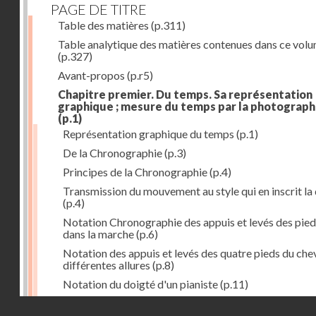
PAGE DE TITRE
Table des matières
(p.311)
Table analytique des matières contenues dans ce vol
(p.327)
Avant-propos
(p.r5)
Chapitre premier. Du temps. Sa représentation
graphique ; mesure du temps par la photograph
(p.1)
Représentation graphique du temps
(p.1)
De la Chronographie
(p.3)
Principes de la Chronographie
(p.4)
Transmission du mouvement au style qui en inscrit la
(p.4)
Notation Chronographie des appuis et levés des pied
dans la marche
(p.6)
Notation des appuis et levés des quatre pieds du chev
différentes allures
(p.8)
Notation du doigté d'un pianiste
(p.11)
Applications de la Photographie à l'inscription du t
Droits réservés - CNAM
(p.13)