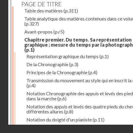
PAGE DE TITRE
Table des matières
(p.311)
Table analytique des matières contenues dans ce vol
(p.327)
Avant-propos
(p.r5)
Chapitre premier. Du temps. Sa représentation
graphique ; mesure du temps par la photograph
(p.1)
Représentation graphique du temps
(p.1)
De la Chronographie
(p.3)
Principes de la Chronographie
(p.4)
Transmission du mouvement au style qui en inscrit la
(p.4)
Notation Chronographie des appuis et levés des pied
dans la marche
(p.6)
Notation des appuis et levés des quatre pieds du chev
différentes allures
(p.8)
Notation du doigté d'un pianiste
(p.11)
Applications de la Photographie à l'inscription du t
Droits réservés - CNAM
(p.13)