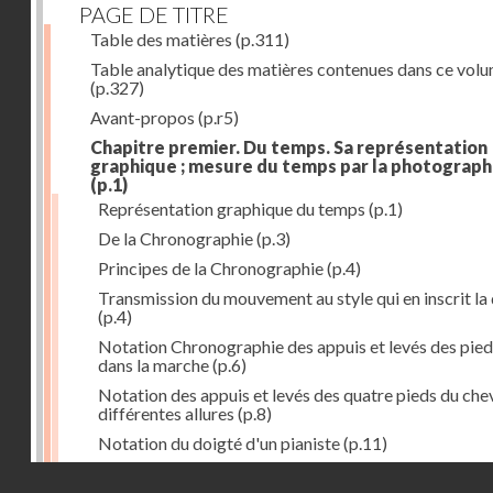
PAGE DE TITRE
Table des matières
(p.311)
Table analytique des matières contenues dans ce vol
(p.327)
Avant-propos
(p.r5)
Chapitre premier. Du temps. Sa représentation
graphique ; mesure du temps par la photograph
(p.1)
Représentation graphique du temps
(p.1)
De la Chronographie
(p.3)
Principes de la Chronographie
(p.4)
Transmission du mouvement au style qui en inscrit la
(p.4)
Notation Chronographie des appuis et levés des pied
dans la marche
(p.6)
Notation des appuis et levés des quatre pieds du chev
différentes allures
(p.8)
Notation du doigté d'un pianiste
(p.11)
Applications de la Photographie à l'inscription du t
Droits réservés - CNAM
(p.13)