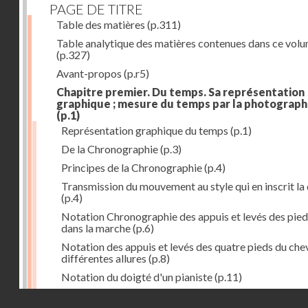
PAGE DE TITRE
Table des matières
(p.311)
Table analytique des matières contenues dans ce vol
(p.327)
Avant-propos
(p.r5)
Chapitre premier. Du temps. Sa représentation
graphique ; mesure du temps par la photograph
(p.1)
Représentation graphique du temps
(p.1)
De la Chronographie
(p.3)
Principes de la Chronographie
(p.4)
Transmission du mouvement au style qui en inscrit la
(p.4)
Notation Chronographie des appuis et levés des pied
dans la marche
(p.6)
Notation des appuis et levés des quatre pieds du chev
différentes allures
(p.8)
Notation du doigté d'un pianiste
(p.11)
Applications de la Photographie à l'inscription du t
Droits réservés - CNAM
(p.13)