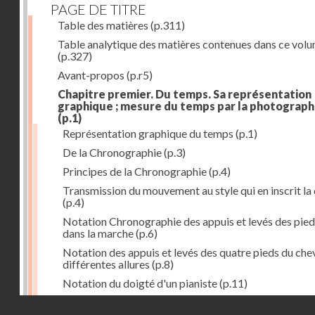
PAGE DE TITRE
Table des matières
(p.311)
Table analytique des matières contenues dans ce vol
(p.327)
Avant-propos
(p.r5)
Chapitre premier. Du temps. Sa représentation
graphique ; mesure du temps par la photograph
(p.1)
Représentation graphique du temps
(p.1)
De la Chronographie
(p.3)
Principes de la Chronographie
(p.4)
Transmission du mouvement au style qui en inscrit la
(p.4)
Notation Chronographie des appuis et levés des pied
dans la marche
(p.6)
Notation des appuis et levés des quatre pieds du chev
différentes allures
(p.8)
Notation du doigté d'un pianiste
(p.11)
Applications de la Photographie à l'inscription du t
Droits réservés - CNAM
(p.13)