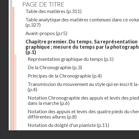
PAGE DE TITRE
Table des matières
(p.311)
Table analytique des matières contenues dans ce vol
(p.327)
Avant-propos
(p.r5)
Chapitre premier. Du temps. Sa représentation
graphique ; mesure du temps par la photograph
(p.1)
Représentation graphique du temps
(p.1)
De la Chronographie
(p.3)
Principes de la Chronographie
(p.4)
Transmission du mouvement au style qui en inscrit la
(p.4)
Notation Chronographie des appuis et levés des pied
dans la marche
(p.6)
Notation des appuis et levés des quatre pieds du chev
différentes allures
(p.8)
Notation du doigté d'un pianiste
(p.11)
Applications de la Photographie à l'inscription du t
Droits réservés - CNAM
(p.13)