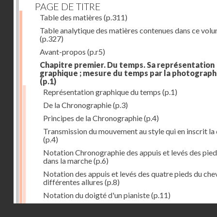
PAGE DE TITRE
Table des matières
(p.311)
Table analytique des matières contenues dans ce vol
(p.327)
Avant-propos
(p.r5)
Chapitre premier. Du temps. Sa représentation
graphique ; mesure du temps par la photograph
(p.1)
Représentation graphique du temps
(p.1)
De la Chronographie
(p.3)
Principes de la Chronographie
(p.4)
Transmission du mouvement au style qui en inscrit la
(p.4)
Notation Chronographie des appuis et levés des pied
dans la marche
(p.6)
Notation des appuis et levés des quatre pieds du chev
différentes allures
(p.8)
Notation du doigté d'un pianiste
(p.11)
Applications de la Photographie à l'inscription du t
Droits réservés - CNAM
(p.13)