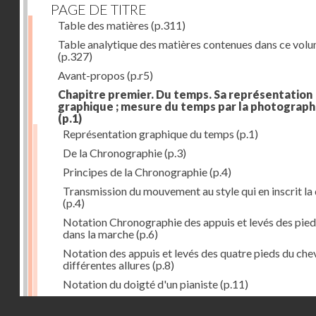
PAGE DE TITRE
Table des matières
(p.311)
Table analytique des matières contenues dans ce vol
(p.327)
Avant-propos
(p.r5)
Chapitre premier. Du temps. Sa représentation
graphique ; mesure du temps par la photograph
(p.1)
Représentation graphique du temps
(p.1)
De la Chronographie
(p.3)
Principes de la Chronographie
(p.4)
Transmission du mouvement au style qui en inscrit la
(p.4)
Notation Chronographie des appuis et levés des pied
dans la marche
(p.6)
Notation des appuis et levés des quatre pieds du chev
différentes allures
(p.8)
Notation du doigté d'un pianiste
(p.11)
Applications de la Photographie à l'inscription du t
Droits réservés - CNAM
(p.13)