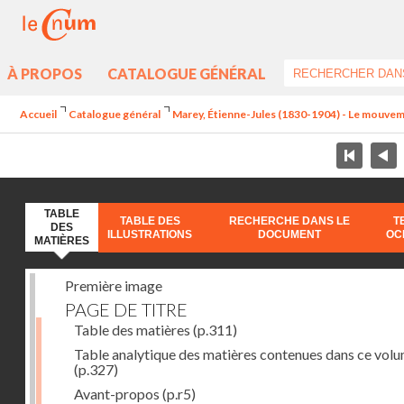
À PROPOS
CATALOGUE GÉNÉRAL
Accueil
Catalogue général
Marey, Étienne-Jules (1830-1904) - Le mouve
TABLE
TABLE DES
RECHERCHE DANS LE
T
DES
ILLUSTRATIONS
DOCUMENT
OC
MATIÈRES
Première image
PAGE DE TITRE
Table des matières
(p.311)
Table analytique des matières contenues dans ce vol
(p.327)
Avant-propos
(p.r5)