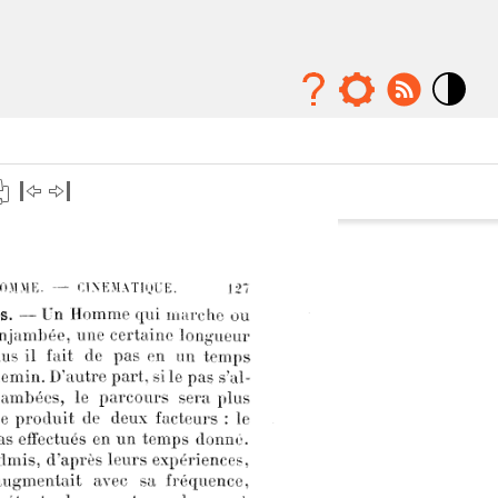
Mode
contraste
élévé