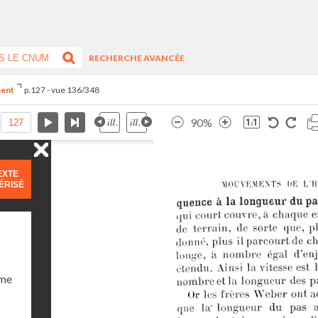
RECHERCHE AVANCÉE
ment
p.127 - vue 136/348
90%
EXTE
ÉRISÉ
ume