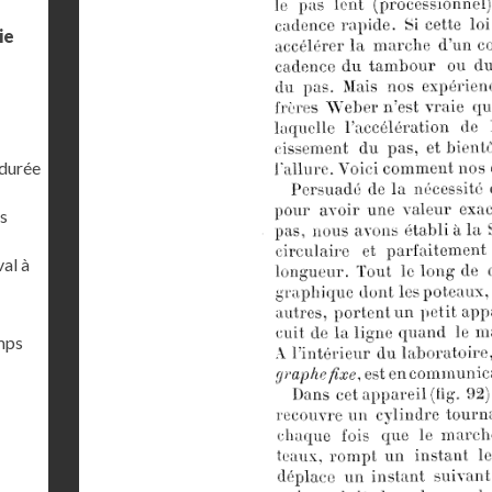
ie
 durée
s
al à
emps