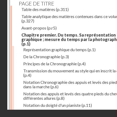
PAGE DE TITRE
Table des matières
(p.311)
Table analytique des matières contenues dans ce vol
(p.327)
Avant-propos
(p.r5)
Chapitre premier. Du temps. Sa représentation
graphique ; mesure du temps par la photograph
(p.1)
Représentation graphique du temps
(p.1)
De la Chronographie
(p.3)
Principes de la Chronographie
(p.4)
Transmission du mouvement au style qui en inscrit la
(p.4)
Notation Chronographie des appuis et levés des pied
dans la marche
(p.6)
Notation des appuis et levés des quatre pieds du chev
différentes allures
(p.8)
Notation du doigté d'un pianiste
(p.11)
Applications de la Photographie à l'inscription du t
Droits réservés - CNAM
(p.13)