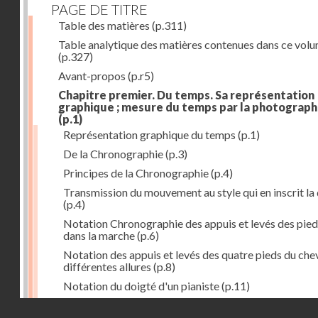
PAGE DE TITRE
Table des matières
(p.311)
Table analytique des matières contenues dans ce vol
(p.327)
Avant-propos
(p.r5)
Chapitre premier. Du temps. Sa représentation
graphique ; mesure du temps par la photograph
(p.1)
Représentation graphique du temps
(p.1)
De la Chronographie
(p.3)
Principes de la Chronographie
(p.4)
Transmission du mouvement au style qui en inscrit la
(p.4)
Notation Chronographie des appuis et levés des pied
dans la marche
(p.6)
Notation des appuis et levés des quatre pieds du chev
différentes allures
(p.8)
Notation du doigté d'un pianiste
(p.11)
Applications de la Photographie à l'inscription du t
Droits réservés - CNAM
(p.13)