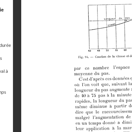
ie
 durée
s
al à
emps