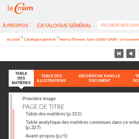
À PROPOS
CATALOGUE GÉNÉRAL
Accueil
Catalogue général
Marey, Étienne-Jules (1830-1904) - Le mouve
TABLE
TABLE DES
RECHERCHE DANS LE
T
DES
ILLUSTRATIONS
DOCUMENT
OC
MATIÈRES
Première image
PAGE DE TITRE
Table des matières
(p.311)
Table analytique des matières contenues dans ce vol
(p.327)
Avant-propos
(p.r5)