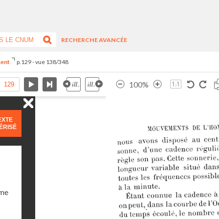
RECHERCHE AVANCÉE
ment
p.129 - vue 138/348
100%
EXTE
ÉRISÉ
ume