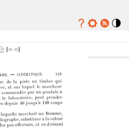
Mode
contraste
élévé