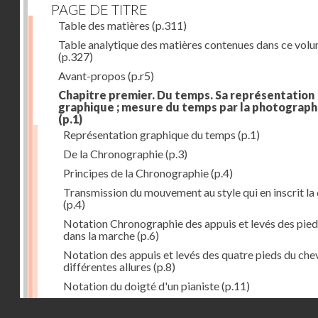
PAGE DE TITRE
Table des matières
(p.311)
Table analytique des matières contenues dans ce vol
(p.327)
Avant-propos
(p.r5)
Chapitre premier. Du temps. Sa représentation
graphique ; mesure du temps par la photograph
(p.1)
Représentation graphique du temps
(p.1)
De la Chronographie
(p.3)
Principes de la Chronographie
(p.4)
Transmission du mouvement au style qui en inscrit la
(p.4)
Notation Chronographie des appuis et levés des pied
dans la marche
(p.6)
Notation des appuis et levés des quatre pieds du chev
différentes allures
(p.8)
Notation du doigté d'un pianiste
(p.11)
Applications de la Photographie à l'inscription du t
Droits réservés - CNAM
(p.13)